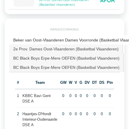
AFOR
2e Prov. Dames Oost-Vlaanderen
(Basketbal Vlaanderen)
RANGSCHIKKING
Beker van Oost-Vlaanderen Dames Voorronde (Basketbal Vlaa
2e Prov. Dames Oost-Vlaanderen (Basketbal Vlaanderen)
BC Black Boys Erpe-Mere OEFEN (Basketbal Vlaanderen)
BC Black Boys Erpe-Mere OEFEN (Basketbal Vlaanderen)
#
Team
GW
W
V
G
DV
DT
DS
Ptn
1
KBBC Bavi Gent
0
0
0
0
0
0
0
0
DSE A
2
Haantjes-D'Hondt
0
0
0
0
0
0
0
0
Interieur-Oudenaarde
DSE A