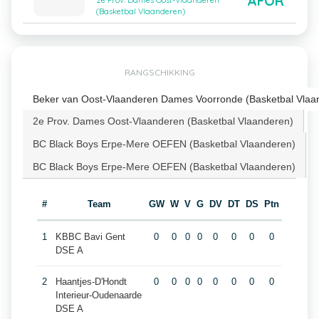
AFOR
2e Prov. Dames Oost-Vlaanderen
(Basketbal Vlaanderen)
RANGSCHIKKING
Beker van Oost-Vlaanderen Dames Voorronde (Basketbal Vlaa
2e Prov. Dames Oost-Vlaanderen (Basketbal Vlaanderen)
BC Black Boys Erpe-Mere OEFEN (Basketbal Vlaanderen)
BC Black Boys Erpe-Mere OEFEN (Basketbal Vlaanderen)
#
Team
GW
W
V
G
DV
DT
DS
Ptn
1
KBBC Bavi Gent
0
0
0
0
0
0
0
0
DSE A
2
Haantjes-D'Hondt
0
0
0
0
0
0
0
0
Interieur-Oudenaarde
DSE A