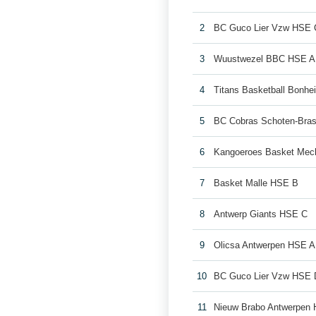
2
BC Guco Lier Vzw HSE 
3
Wuustwezel BBC HSE A
4
Titans Basketball Bonh
5
BC Cobras Schoten-Bra
6
Kangoeroes Basket Mec
7
Basket Malle HSE B
8
Antwerp Giants HSE C
9
Olicsa Antwerpen HSE A
10
BC Guco Lier Vzw HSE 
11
Nieuw Brabo Antwerpen