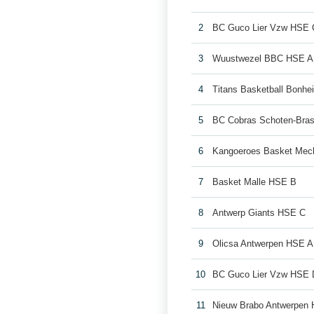
2
BC Guco Lier Vzw HSE 
3
Wuustwezel BBC HSE A
4
Titans Basketball Bonh
5
BC Cobras Schoten-Bra
6
Kangoeroes Basket Mec
7
Basket Malle HSE B
8
Antwerp Giants HSE C
9
Olicsa Antwerpen HSE A
10
BC Guco Lier Vzw HSE 
11
Nieuw Brabo Antwerpen