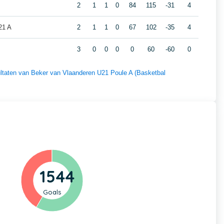
2
1
1
0
84
115
-31
4
21 A
2
1
1
0
67
102
-35
4
3
0
0
0
0
60
-60
0
sultaten van Beker van Vlaanderen U21 Poule A (Basketbal
1544
Goals