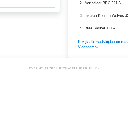
2
Aartselaar BBC J21 A
3
Insurea Kontich Wolves J
4
Bree Basket J21 A
Bekijk alle wedstrijden en re
Vlaanderen)
STATS: HOUSE OF TALENTS KORTRIJK SPURS J21 A