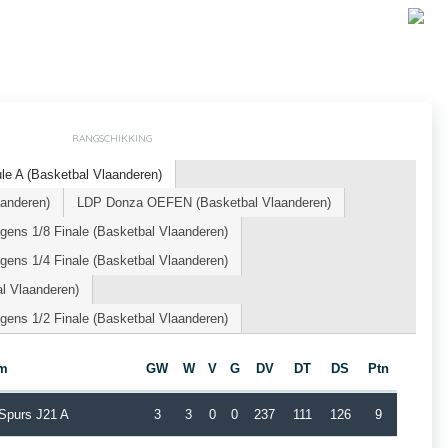
RANGSCHIKKING
le A (Basketbal Vlaanderen)
aanderen)
LDP Donza OEFEN (Basketbal Vlaanderen)
ens 1/8 Finale (Basketbal Vlaanderen)
ens 1/4 Finale (Basketbal Vlaanderen)
l Vlaanderen)
ens 1/2 Finale (Basketbal Vlaanderen)
m
GW
W
V
G
DV
DT
DS
Ptn
 Spurs J21 A
3
3
0
0
237
111
126
9