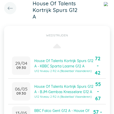
House Of Talents
Kortrijk Spurs G12
A
WEDSTRIJDEN
72
House Of Talents Kortrijk Spurs G12
29/04
-
A - KBBC Sparta Laarne G12 A
09:30
U12 Niveau 2 R2 A (Basketbal Vlaanderen)
42
55
House Of Talents Kortrijk Spurs G12
06/05
-
A - BJM-Gembas Knesselare G12 A
09:30
U12 Niveau 2 R2 A (Basketbal Vlaanderen)
67
BBC Falco Gent G12 A - House Of
57 -
13/05