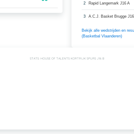
2
Rapid Langemark J16 A
3
A.C.J. Basket Brugge J16
Bekijk alle wedstrijden en r
(Basketbal Vlaanderen)
STATS: HOUSE OF TALENTS KORTRIJK SPURS J16 B