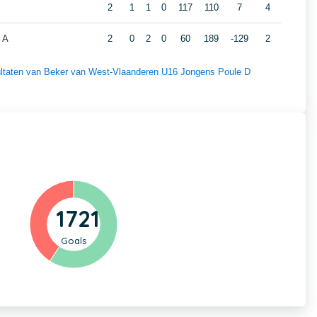
2
1
1
0
117
110
7
4
 A
2
0
2
0
60
189
-129
2
esultaten van Beker van West-Vlaanderen U16 Jongens Poule D
1721
Goals