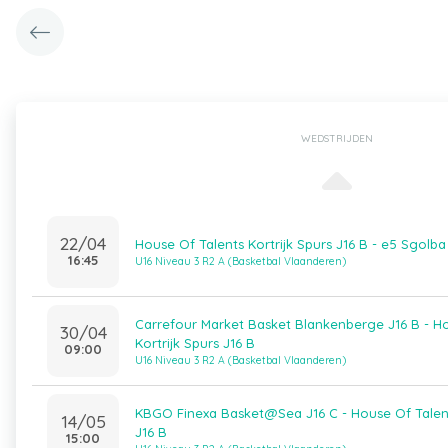
WEDSTRIJDEN
22/04
House Of Talents Kortrijk Spurs J16 B - e5 Sgolba 
16:45
U16 Niveau 3 R2 A (Basketbal Vlaanderen)
Carrefour Market Basket Blankenberge J16 B - H
30/04
Kortrijk Spurs J16 B
09:00
U16 Niveau 3 R2 A (Basketbal Vlaanderen)
KBGO Finexa Basket@Sea J16 C - House Of Talent
14/05
J16 B
15:00