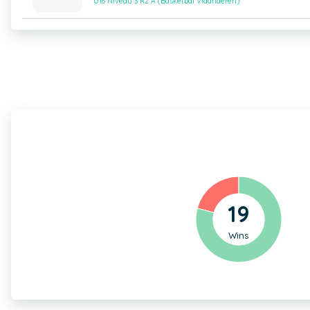
U16 Niveau 3 R2 A (Basketbal Vlaanderen)
19
Wins