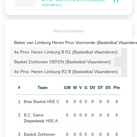
77
4e Prov. Heren Limburg B R1 (Basketbal
Vlaanderen)
RANGSCHIKKING
Beker van Limburg Heren Prov Voorronde (Basketbal Vlaander
4e Prov. Heren Limburg B R1 (Basketbal Vlaanderen)
Basket Zonhoven OEFEN (Basketbal Vlaanderen)
4e Prov. Heren Limburg R2 B (Basketbal Vlaanderen)
#
Team
GW
W
V
G
DV
DT
DS
Ptn
1
Bree Basket HSE C
0
0
0
0
0
0
0
0
2
B.C. Gems
0
0
0
0
0
0
0
0
Diepenbeek HSE A
3
Basket Zonhoven
0
0
0
0
0
0
0
0