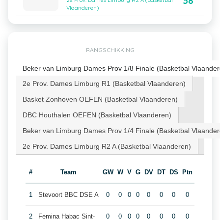
38
2e Prov. Dames Limburg R2 A (Basketbal
Vlaanderen)
RANGSCHIKKING
Beker van Limburg Dames Prov 1/8 Finale (Basketbal Vlaander
2e Prov. Dames Limburg R1 (Basketbal Vlaanderen)
Basket Zonhoven OEFEN (Basketbal Vlaanderen)
DBC Houthalen OEFEN (Basketbal Vlaanderen)
Beker van Limburg Dames Prov 1/4 Finale (Basketbal Vlaander
2e Prov. Dames Limburg R2 A (Basketbal Vlaanderen)
#
Team
GW
W
V
G
DV
DT
DS
Ptn
1
Stevoort BBC DSE A
0
0
0
0
0
0
0
0
2
Femina Habac Sint-
0
0
0
0
0
0
0
0