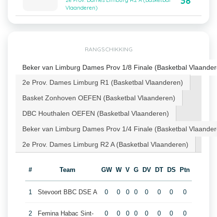
38
2e Prov. Dames Limburg R2 A (Basketbal
Vlaanderen)
RANGSCHIKKING
Beker van Limburg Dames Prov 1/8 Finale (Basketbal Vlaander
2e Prov. Dames Limburg R1 (Basketbal Vlaanderen)
Basket Zonhoven OEFEN (Basketbal Vlaanderen)
DBC Houthalen OEFEN (Basketbal Vlaanderen)
Beker van Limburg Dames Prov 1/4 Finale (Basketbal Vlaander
2e Prov. Dames Limburg R2 A (Basketbal Vlaanderen)
#
Team
GW
W
V
G
DV
DT
DS
Ptn
1
Stevoort BBC DSE A
0
0
0
0
0
0
0
0
2
Femina Habac Sint-
0
0
0
0
0
0
0
0