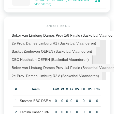
38
2e Prov. Dames Limburg R2 A (Basketbal
Vlaanderen)
RANGSCHIKKING
Beker van Limburg Dames Prov 1/8 Finale (Basketbal Vlaander
2e Prov. Dames Limburg R1 (Basketbal Vlaanderen)
Basket Zonhoven OEFEN (Basketbal Vlaanderen)
DBC Houthalen OEFEN (Basketbal Vlaanderen)
Beker van Limburg Dames Prov 1/4 Finale (Basketbal Vlaander
2e Prov. Dames Limburg R2 A (Basketbal Vlaanderen)
#
Team
GW
W
V
G
DV
DT
DS
Ptn
1
Stevoort BBC DSE A
0
0
0
0
0
0
0
0
2
Femina Habac Sint-
0
0
0
0
0
0
0
0