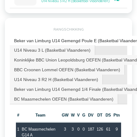
U14 Niveau 3 R2 H (Basketbal Vlaanderen)
RANGSCHIKKING
Beker van Limburg U14 Gemengd Poule E (Basketbal Vlaander
U14 Niveau 3 L (Basketbal Vlaanderen)
Koninklijke BBC Union Leopoldsburg OEFEN (Basketbal Vlaand
BBC Croonen Lommel OEFEN (Basketbal Vlaanderen)
U14 Niveau 3 R2 H (Basketbal Vlaanderen)
Beker van Limburg U14 Gemengd 1/4 Finale (Basketbal Vlaan
BC Maasmechelen OEFEN (Basketbal Vlaanderen)
#
Team
GW
W
V
G
DV
DT
DS
Ptn
1
BC Maasmechelen
3
3
0
0
187
126
61
9
G14 A