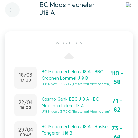
BC Maasmechelen
J18 A
WEDSTRIJDEN
BC Maasmechelen J18 A - BBC
110 -
18/03
Croonen Lommel J18 B
17:00
58
U18 Niveau 3 R2 G (Basketbal Vlaanderen)
Cosmo Genk BBC J18 A - BC
71 -
22/04
Maasmechelen J18 A
16:00
82
U18 Niveau 3 R2 G (Basketbal Vlaanderen)
BC Maasmechelen J18 A - BasKet
73 -
29/04
Tongeren J18 B
09:45
64