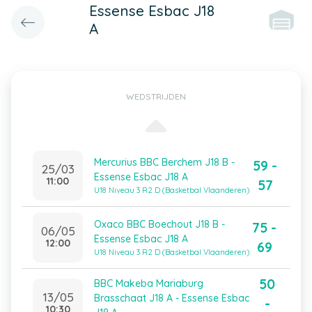
Essense Esbac J18
A
WEDSTRIJDEN
Mercurius BBC Berchem J18 B -
59 -
25/03
Essense Esbac J18 A
11:00
57
U18 Niveau 3 R2 D (Basketbal Vlaanderen)
Oxaco BBC Boechout J18 B -
75 -
06/05
Essense Esbac J18 A
12:00
69
U18 Niveau 3 R2 D (Basketbal Vlaanderen)
50
BBC Makeba Mariaburg
13/05
Brasschaat J18 A - Essense Esbac
-
10:30