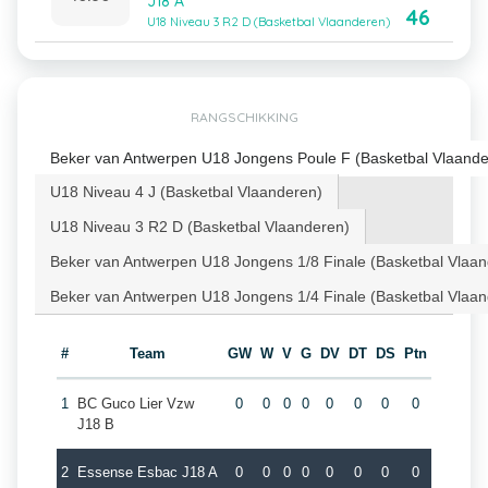
J18 A
46
U18 Niveau 3 R2 D (Basketbal Vlaanderen)
RANGSCHIKKING
Beker van Antwerpen U18 Jongens Poule F (Basketbal Vlaande
U18 Niveau 4 J (Basketbal Vlaanderen)
U18 Niveau 3 R2 D (Basketbal Vlaanderen)
Beker van Antwerpen U18 Jongens 1/8 Finale (Basketbal Vlaa
Beker van Antwerpen U18 Jongens 1/4 Finale (Basketbal Vlaa
#
Team
GW
W
V
G
DV
DT
DS
Ptn
1
BC Guco Lier Vzw
0
0
0
0
0
0
0
0
J18 B
2
Essense Esbac J18 A
0
0
0
0
0
0
0
0