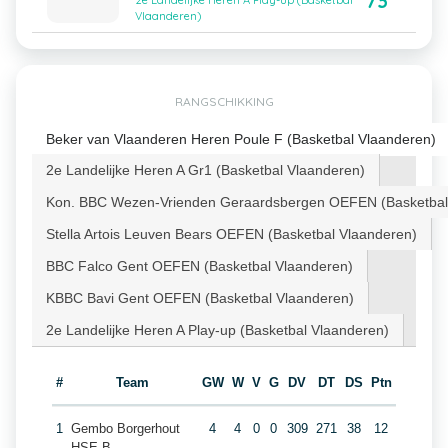
73
2e Landelijke Heren A Play-up (Basketbal
Vlaanderen)
RANGSCHIKKING
Beker van Vlaanderen Heren Poule F (Basketbal Vlaanderen)
2e Landelijke Heren A Gr1 (Basketbal Vlaanderen)
Kon. BBC Wezen-Vrienden Geraardsbergen OEFEN (Basketbal
Stella Artois Leuven Bears OEFEN (Basketbal Vlaanderen)
BBC Falco Gent OEFEN (Basketbal Vlaanderen)
KBBC Bavi Gent OEFEN (Basketbal Vlaanderen)
2e Landelijke Heren A Play-up (Basketbal Vlaanderen)
#
Team
GW
W
V
G
DV
DT
DS
Ptn
1
Gembo Borgerhout
4
4
0
0
309
271
38
12
HSE B