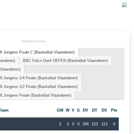
RANGSCHIKKING
8 Jongens Poule C (Basketbal Vlaanderen)
aanderen)
BBC Falco Gent OEFEN (Basketbal Vlaanderen)
Vlaanderen)
 Jongens 1/4 Finale (Basketbal Vlaanderen)
 Jongens 1/2 Finale (Basketbal Vlaanderen)
8 Jongens Finale (Basketbal Vlaanderen)
Team
GW
W
V
G
DV
DT
DS
Ptn
3
3
0
0
266
153
113
9