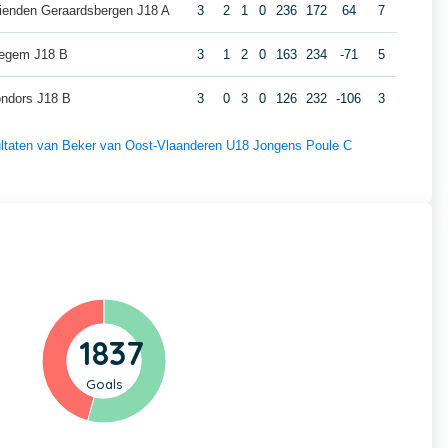
ienden Geraardsbergen J18 A
3
2
1
0
236
172
64
7
tegem J18 B
3
1
2
0
163
234
-71
5
ondors J18 B
3
0
3
0
126
232
-106
3
esultaten van Beker van Oost-Vlaanderen U18 Jongens Poule C
1837
Goals