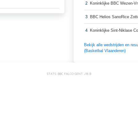
2
Koninklijke BBC Wezen-Vr
3
BBC Helios SanoRice Zot
4
Koninklijke Sint-Niklase C
Bekijk alle wedstrijden en r
(Basketbal Vlaanderen)
STATS: BBC FALCO GENT J18 B