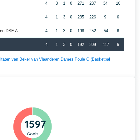
4
3
1
0
271
237
34
10
4
1
3
0
235
226
9
6
iden DSE A
4
1
3
0
198
252
-54
6
4
1
3
0
192
309
-117
6
esultaten van Beker van Vlaanderen Dames Poule G (Basketbal
1597
Goals