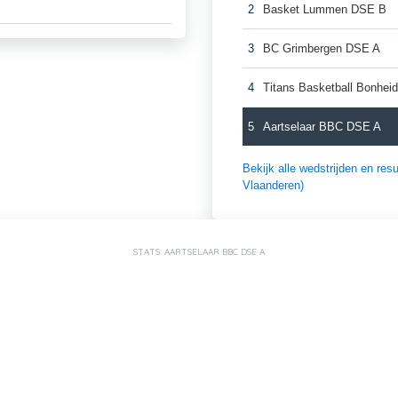
2
Basket Lummen DSE B
3
BC Grimbergen DSE A
4
Titans Basketball Bonhe
5
Aartselaar BBC DSE A
Bekijk alle wedstrijden en r
Vlaanderen)
STATS: AARTSELAAR BBC DSE A