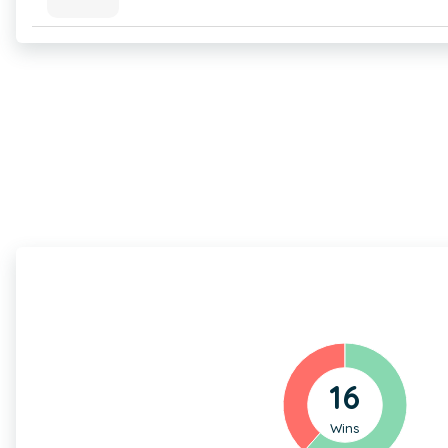
16
Wins