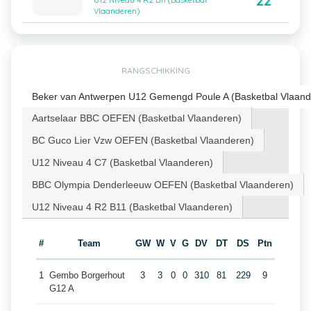
22
U12 Niveau 4 R2 B11 (Basketbal
Vlaanderen)
RANGSCHIKKING
Beker van Antwerpen U12 Gemengd Poule A (Basketbal Vlaand
Aartselaar BBC OEFEN (Basketbal Vlaanderen)
BC Guco Lier Vzw OEFEN (Basketbal Vlaanderen)
U12 Niveau 4 C7 (Basketbal Vlaanderen)
BBC Olympia Denderleeuw OEFEN (Basketbal Vlaanderen)
U12 Niveau 4 R2 B11 (Basketbal Vlaanderen)
#
Team
GW
W
V
G
DV
DT
DS
Ptn
1
Gembo Borgerhout
3
3
0
0
310
81
229
9
G12 A