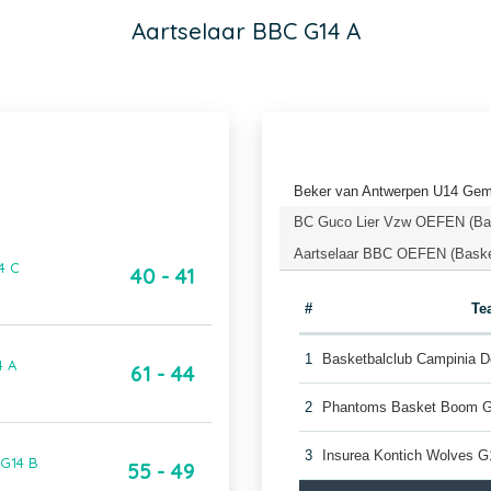
Aartselaar BBC G14 A
Beker van Antwerpen U14 Gem
BC Guco Lier Vzw OEFEN (Bas
Aartselaar BBC OEFEN (Baske
4 C
40 - 41
#
Te
1
Basketbalclub Campinia D
4 A
61 - 44
2
Phantoms Basket Boom 
3
Insurea Kontich Wolves G
 G14 B
55 - 49