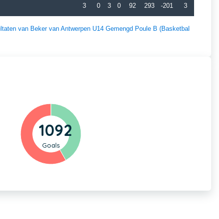
3
0
3
0
92
293
-201
3
esultaten van Beker van Antwerpen U14 Gemengd Poule B (Basketbal
1092
Goals