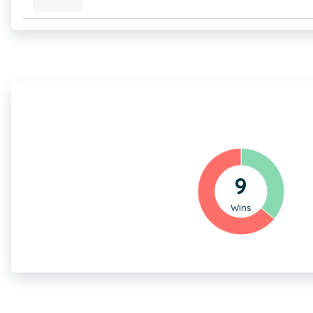
9
Wins