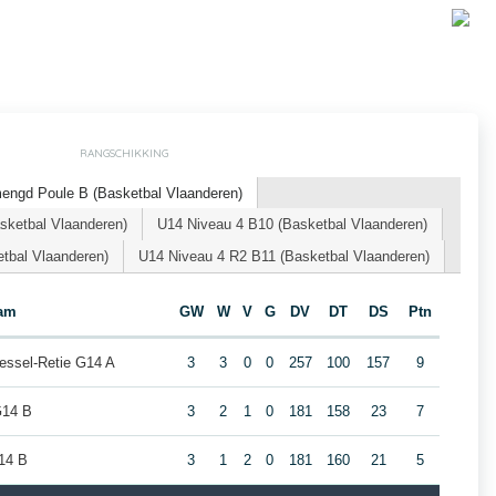
RANGSCHIKKING
engd Poule B (Basketbal Vlaanderen)
ketbal Vlaanderen)
U14 Niveau 4 B10 (Basketbal Vlaanderen)
tbal Vlaanderen)
U14 Niveau 4 R2 B11 (Basketbal Vlaanderen)
am
GW
W
V
G
DV
DT
DS
Ptn
essel-Retie G14 A
3
3
0
0
257
100
157
9
G14 B
3
2
1
0
181
158
23
7
14 B
3
1
2
0
181
160
21
5