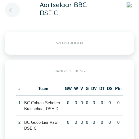
Aartselaar BBC
DSE C
WEDSTRIJDEN
RANGSCHIKKING
#
Team
GW
W
V
G
DV
DT
DS
Ptn
1
BC Cobras Schoten-
0
0
0
0
0
0
0
0
Brasschaat DSE D
2
BC Guco Lier Vzw
0
0
0
0
0
0
0
0
DSE C