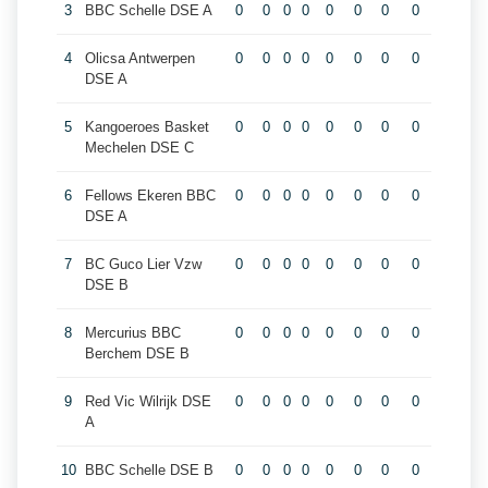
3
BBC Schelle DSE A
0
0
0
0
0
0
0
0
4
Olicsa Antwerpen
0
0
0
0
0
0
0
0
DSE A
5
Kangoeroes Basket
0
0
0
0
0
0
0
0
Mechelen DSE C
6
Fellows Ekeren BBC
0
0
0
0
0
0
0
0
DSE A
7
BC Guco Lier Vzw
0
0
0
0
0
0
0
0
DSE B
8
Mercurius BBC
0
0
0
0
0
0
0
0
Berchem DSE B
9
Red Vic Wilrijk DSE
0
0
0
0
0
0
0
0
A
10
BBC Schelle DSE B
0
0
0
0
0
0
0
0