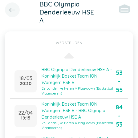
BBC Olympia
Denderleeuw HSE
A
WEDSTRIJDEN
BBC Olympia Denderleeuw HSE A -
53
Koninklijk Basket Team ION
18/03
-
Waregem HSE B
20:30
55
2e Landelijke Heren A Play-down (Basketbal
Vlaanderen)
Koninklijk Basket Team ION
84
Waregem HSE B - BBC Olympia
22/04
-
Denderleeuw HSE A
19:15
53
2e Landelijke Heren A Play-down (Basketbal
Vlaanderen)