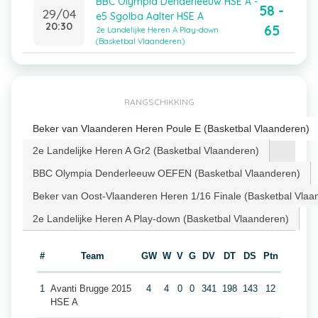
BBC Olympia Denderleeuw HSE A -
58 -
29/04
e5 Sgolba Aalter HSE A
20:30
65
2e Landelijke Heren A Play-down
(Basketbal Vlaanderen)
RANGSCHIKKING
Beker van Vlaanderen Heren Poule E (Basketbal Vlaanderen)
2e Landelijke Heren A Gr2 (Basketbal Vlaanderen)
BBC Olympia Denderleeuw OEFEN (Basketbal Vlaanderen)
Beker van Oost-Vlaanderen Heren 1/16 Finale (Basketbal Vlaa
2e Landelijke Heren A Play-down (Basketbal Vlaanderen)
#
Team
GW
W
V
G
DV
DT
DS
Ptn
1
Avanti Brugge 2015
4
4
0
0
341
198
143
12
HSE A