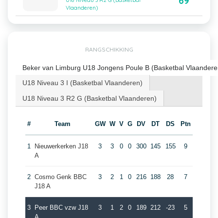
69
U18 Niveau 3 R2 G (Basketbal
Vlaanderen)
RANGSCHIKKING
Beker van Limburg U18 Jongens Poule B (Basketbal Vlaandere
U18 Niveau 3 I (Basketbal Vlaanderen)
U18 Niveau 3 R2 G (Basketbal Vlaanderen)
#
Team
GW
W
V
G
DV
DT
DS
Ptn
1
Nieuwerkerken J18
3
3
0
0
300
145
155
9
A
2
Cosmo Genk BBC
3
2
1
0
216
188
28
7
J18 A
3
Peer BBC vzw J18
3
1
2
0
189
212
-23
5
A