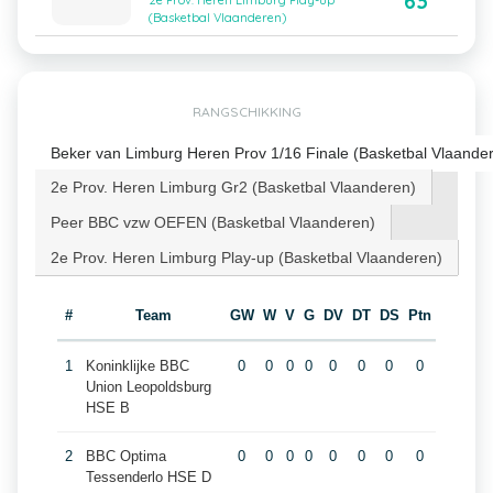
63
2e Prov. Heren Limburg Play-up
(Basketbal Vlaanderen)
RANGSCHIKKING
Beker van Limburg Heren Prov 1/16 Finale (Basketbal Vlaande
2e Prov. Heren Limburg Gr2 (Basketbal Vlaanderen)
Peer BBC vzw OEFEN (Basketbal Vlaanderen)
2e Prov. Heren Limburg Play-up (Basketbal Vlaanderen)
#
Team
GW
W
V
G
DV
DT
DS
Ptn
1
Koninklijke BBC
0
0
0
0
0
0
0
0
Union Leopoldsburg
HSE B
2
BBC Optima
0
0
0
0
0
0
0
0
Tessenderlo HSE D