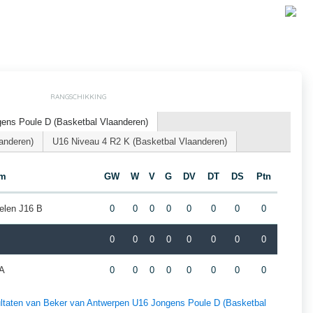
RANGSCHIKKING
ens Poule D (Basketbal Vlaanderen)
anderen)
U16 Niveau 4 R2 K (Basketbal Vlaanderen)
am
GW
W
V
G
DV
DT
DS
Ptn
elen J16 B
0
0
0
0
0
0
0
0
0
0
0
0
0
0
0
0
 A
0
0
0
0
0
0
0
0
esultaten van Beker van Antwerpen U16 Jongens Poule D (Basketbal