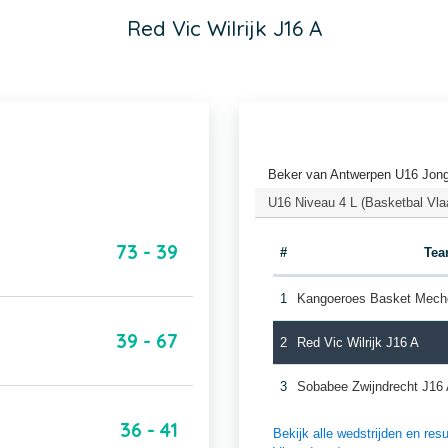
Red Vic Wilrijk J16 A
Beker van Antwerpen U16 Jong
U16 Niveau 4 L (Basketbal Vla
73 - 39
#
Te
1
Kangoeroes Basket Mech
39 - 67
2
Red Vic Wilrijk J16 A
3
Sobabee Zwijndrecht J16
36 - 41
Bekijk alle wedstrijden en r