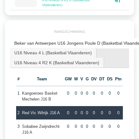
41
U16 Niveau 4 R2 K (Basketbal
Vlaanderen)
RANGSCHIKKING
Beker van Antwerpen U16 Jongens Poule D (Basketbal Vlaand
U16 Niveau 4 L (Basketbal Vlaanderen)
U16 Niveau 4 R2 K (Basketbal Vlaanderen)
#
Team
GW
W
V
G
DV
DT
DS
Ptn
1
Kangoeroes Basket
0
0
0
0
0
0
0
0
Mechelen J16 B
2
Red Vic Wilrijk J16 A
0
0
0
0
0
0
0
0
3
Sobabee Zwijndrecht
0
0
0
0
0
0
0
0
J16 A