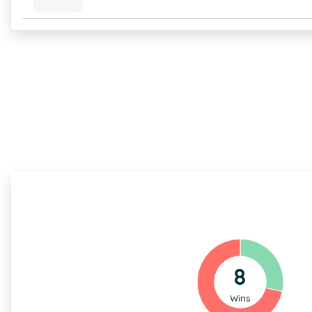
8
Wins