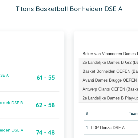
Titans Basketball Bonheiden DSE A
Beker van Vlaanderen Dames P
2e Landelijke Dames B Gr2 (B
Basket Bonheiden OEFEN (Bas
DSE A
61 - 55
Avanti Dames Brugge OEFEN (
Antwerp Giants OEFEN (Baske
2e Landelijke Dames B Play-up
ebroek DSE B
62 - 58
#
Tea
1
LDP Donza DSE A
heiden DSE A
74 - 48