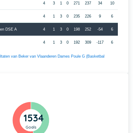
4
3
1
0
271
237
34
10
4
1
3
0
235
226
9
6
iden DSE A
4
1
3
0
198
252
-54
6
4
1
3
0
192
309
-117
6
esultaten van Beker van Vlaanderen Dames Poule G (Basketbal
1534
Goals