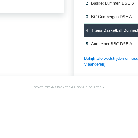
2
Basket Lummen DSE B
3
BC Grimbergen DSE A
4
Titans Basketball Bonhe
5
Aartselaar BBC DSE A
Bekijk alle wedstrijden en r
Vlaanderen)
STATS: TITANS BASKETBALL BONHEIDEN DSE A