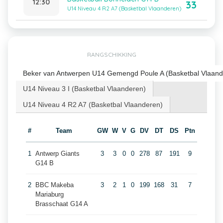
12:30
33
U14 Niveau 4 R2 A7 (Basketbal Vlaanderen)
RANGSCHIKKING
Beker van Antwerpen U14 Gemengd Poule A (Basketbal Vlaand
U14 Niveau 3 I (Basketbal Vlaanderen)
U14 Niveau 4 R2 A7 (Basketbal Vlaanderen)
#
Team
GW
W
V
G
DV
DT
DS
Ptn
1
Antwerp Giants
3
3
0
0
278
87
191
9
G14 B
2
BBC Makeba
3
2
1
0
199
168
31
7
Mariaburg
Brasschaat G14 A