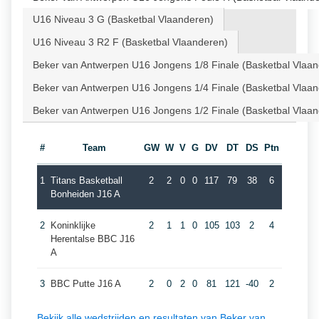
U16 Niveau 3 G (Basketbal Vlaanderen)
U16 Niveau 3 R2 F (Basketbal Vlaanderen)
Beker van Antwerpen U16 Jongens 1/8 Finale (Basketbal Vlaa
Beker van Antwerpen U16 Jongens 1/4 Finale (Basketbal Vlaa
Beker van Antwerpen U16 Jongens 1/2 Finale (Basketbal Vlaa
#
Team
GW
W
V
G
DV
DT
DS
Ptn
1
Titans Basketball
2
2
0
0
117
79
38
6
Bonheiden J16 A
2
Koninklijke
2
1
1
0
105
103
2
4
Herentalse BBC J16
A
3
BBC Putte J16 A
2
0
2
0
81
121
-40
2
Bekijk alle wedstrijden en resultaten van Beker van