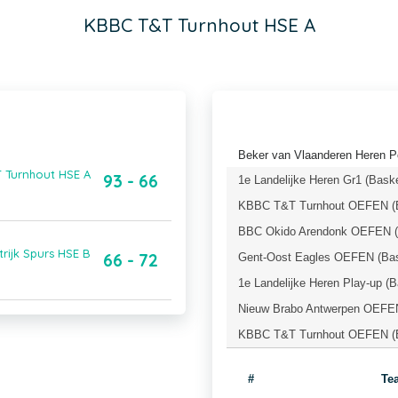
KBBC T&T Turnhout HSE A
Beker van Vlaanderen Heren Po
T Turnhout HSE A
93 - 66
1e Landelijke Heren Gr1 (Bask
KBBC T&T Turnhout OEFEN (B
BBC Okido Arendonk OEFEN (B
rijk Spurs HSE B
66 - 72
Gent-Oost Eagles OEFEN (Bas
1e Landelijke Heren Play-up (
Nieuw Brabo Antwerpen OEFEN
KBBC T&T Turnhout OEFEN (B
#
Te