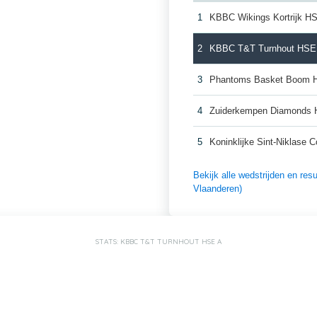
1
KBBC Wikings Kortrijk H
2
KBBC T&T Turnhout HSE
3
Phantoms Basket Boom 
4
Zuiderkempen Diamonds
5
Koninklijke Sint-Niklase
Bekijk alle wedstrijden en re
Vlaanderen)
STATS: KBBC T&T TURNHOUT HSE A