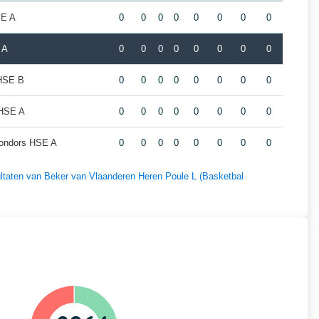
SE A
0
0
0
0
0
0
0
0
 A
0
0
0
0
0
0
0
0
HSE B
0
0
0
0
0
0
0
0
 HSE A
0
0
0
0
0
0
0
0
 Condors HSE A
0
0
0
0
0
0
0
0
sultaten van Beker van Vlaanderen Heren Poule L (Basketbal