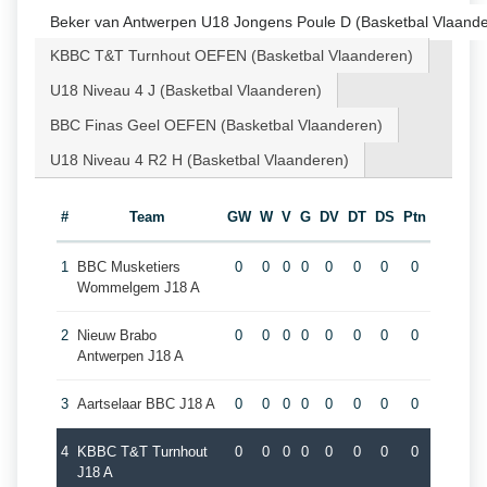
Beker van Antwerpen U18 Jongens Poule D (Basketbal Vlaand
KBBC T&T Turnhout OEFEN (Basketbal Vlaanderen)
U18 Niveau 4 J (Basketbal Vlaanderen)
BBC Finas Geel OEFEN (Basketbal Vlaanderen)
U18 Niveau 4 R2 H (Basketbal Vlaanderen)
#
Team
GW
W
V
G
DV
DT
DS
Ptn
1
BBC Musketiers
0
0
0
0
0
0
0
0
Wommelgem J18 A
2
Nieuw Brabo
0
0
0
0
0
0
0
0
Antwerpen J18 A
3
Aartselaar BBC J18 A
0
0
0
0
0
0
0
0
4
KBBC T&T Turnhout
0
0
0
0
0
0
0
0
J18 A