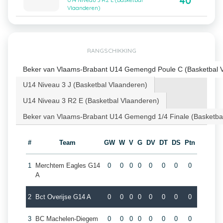
40
U14 Niveau 3 R2 E (Basketbal
Vlaanderen)
RANGSCHIKKING
Beker van Vlaams-Brabant U14 Gemengd Poule C (Basketbal 
U14 Niveau 3 J (Basketbal Vlaanderen)
U14 Niveau 3 R2 E (Basketbal Vlaanderen)
Beker van Vlaams-Brabant U14 Gemengd 1/4 Finale (Basketba
#
Team
GW
W
V
G
DV
DT
DS
Ptn
1
Merchtem Eagles G14
0
0
0
0
0
0
0
0
A
2
Bct Overijse G14 A
0
0
0
0
0
0
0
0
3
BC Machelen-Diegem
0
0
0
0
0
0
0
0