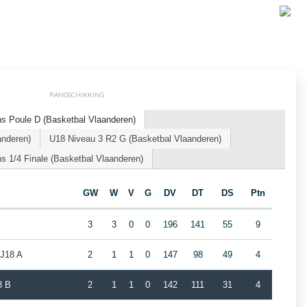
RANGSCHIKKING
s Poule D (Basketbal Vlaanderen)
anderen)
U18 Niveau 3 R2 G (Basketbal Vlaanderen)
 1/4 Finale (Basketbal Vlaanderen)
GW
W
V
G
DV
DT
DS
Ptn
3
3
0
0
196
141
55
9
 J18 A
2
1
1
0
147
98
49
4
8 B
2
1
1
0
142
111
31
4