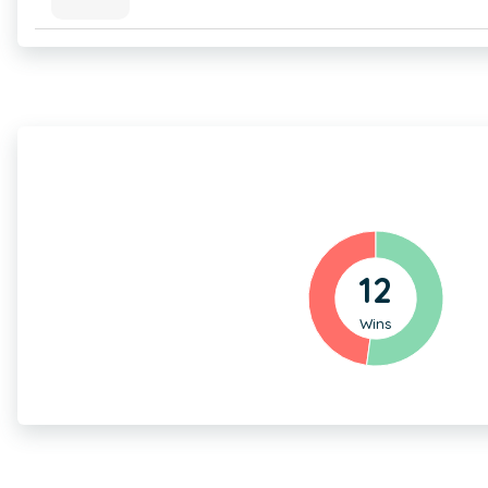
12
Wins