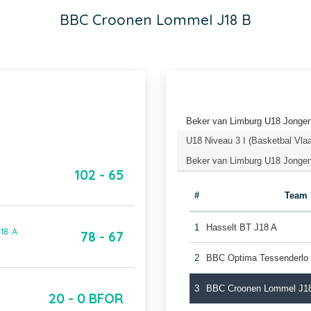
BBC Croonen Lommel J18 B
Beker van Limburg U18 Jongen
U18 Niveau 3 I (Basketbal Vla
Beker van Limburg U18 Jongens
102 - 65
#
Team
1
Hasselt BT J18 A
18 A
78 - 67
2
BBC Optima Tessenderlo
3
BBC Croonen Lommel J1
20 - 0 BFOR