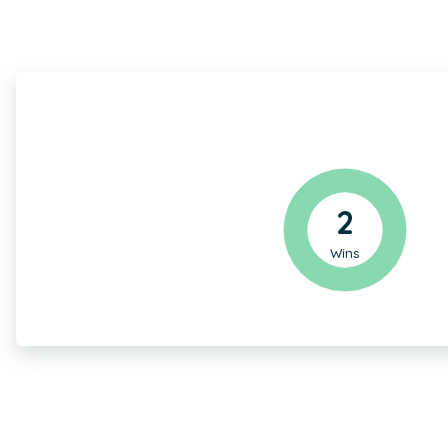
2
Wins