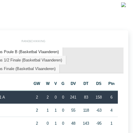
RANGSCHIKKING
s Poule B (Basketbal Vlaanderen)
 1/2 Finale (Basketbal Vlaanderen)
s Finale (Basketbal Vlaanderen)
GW
W
V
G
DV
DT
DS
Ptn
1 A
2
2
0
0
241
83
158
6
2
1
1
0
55
118
-63
4
2
0
1
0
48
143
-95
1