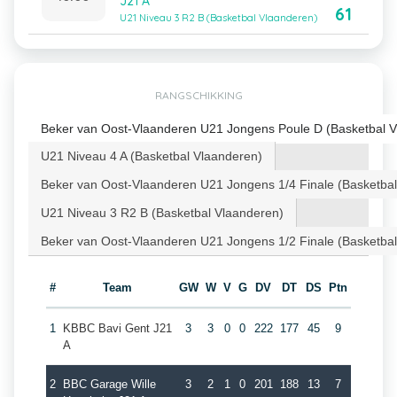
J21 A
61
U21 Niveau 3 R2 B (Basketbal Vlaanderen)
RANGSCHIKKING
Beker van Oost-Vlaanderen U21 Jongens Poule D (Basketbal V
U21 Niveau 4 A (Basketbal Vlaanderen)
Beker van Oost-Vlaanderen U21 Jongens 1/4 Finale (Basketba
U21 Niveau 3 R2 B (Basketbal Vlaanderen)
Beker van Oost-Vlaanderen U21 Jongens 1/2 Finale (Basketba
#
Team
GW
W
V
G
DV
DT
DS
Ptn
1
KBBC Bavi Gent J21
3
3
0
0
222
177
45
9
A
2
BBC Garage Wille
3
2
1
0
201
188
13
7