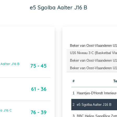
e5 Sgolba Aalter J16 B
Beker van Oost-Vlaanderen U1
U16 Niveau 3 C (Basketbal Vl
Beker van Oost-Vlaanderen U16
Aalter J16 B
75 - 45
Beker van Oost-Vlaanderen U16
#
T
61 - 36
1
Haantjes-D'Hondt Interieu
2
e5 Sgolba Aalter J16 B
a J16 C
76 - 39
3
BBC Helios SanoRice Zot