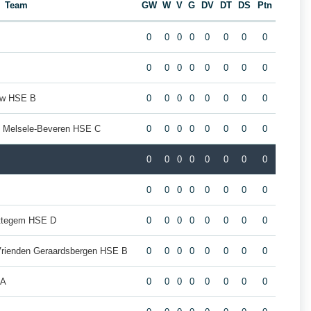
Team
GW
W
V
G
DV
DT
DS
Ptn
0
0
0
0
0
0
0
0
0
0
0
0
0
0
0
0
uw HSE B
0
0
0
0
0
0
0
0
s Melsele-Beveren HSE C
0
0
0
0
0
0
0
0
0
0
0
0
0
0
0
0
0
0
0
0
0
0
0
0
ottegem HSE D
0
0
0
0
0
0
0
0
Vrienden Geraardsbergen HSE B
0
0
0
0
0
0
0
0
 A
0
0
0
0
0
0
0
0