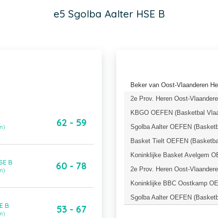
e5 Sgolba Aalter HSE B
Beker van Oost-Vlaanderen He
2e Prov. Heren Oost-Vlaandere
KBGO OEFEN (Basketbal Vlaa
62 - 59
Sgolba Aalter OEFEN (Basketb
n)
Basket Tielt OEFEN (Basketba
Koninklijke Basket Avelgem O
SE B
60 - 78
2e Prov. Heren Oost-Vlaandere
n)
Koninklijke BBC Oostkamp OE
Sgolba Aalter OEFEN (Basketb
E B
53 - 67
n)