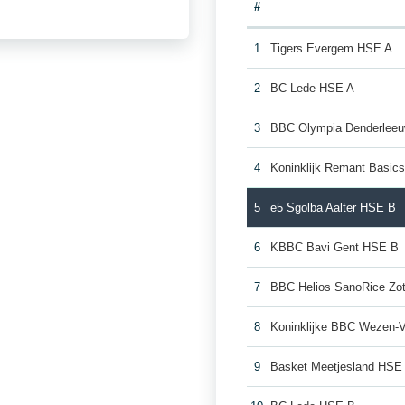
#
1
Tigers Evergem HSE A
2
BC Lede HSE A
3
BBC Olympia Denderlee
4
Koninklijk Remant Basic
5
e5 Sgolba Aalter HSE B
6
KBBC Bavi Gent HSE B
7
BBC Helios SanoRice Z
8
Koninklijke BBC Wezen-
9
Basket Meetjesland HSE