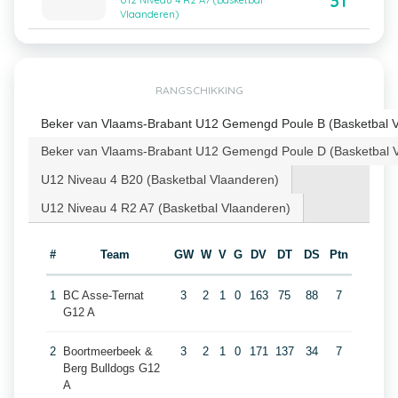
31
U12 Niveau 4 R2 A7 (Basketbal
Vlaanderen)
RANGSCHIKKING
Beker van Vlaams-Brabant U12 Gemengd Poule B (Basketbal 
Beker van Vlaams-Brabant U12 Gemengd Poule D (Basketbal 
U12 Niveau 4 B20 (Basketbal Vlaanderen)
U12 Niveau 4 R2 A7 (Basketbal Vlaanderen)
#
Team
GW
W
V
G
DV
DT
DS
Ptn
1
BC Asse-Ternat
3
2
1
0
163
75
88
7
G12 A
2
Boortmeerbeek &
3
2
1
0
171
137
34
7
Berg Bulldogs G12
A