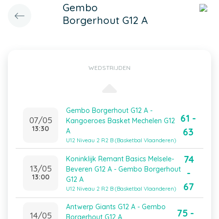
Gembo
Borgerhout G12 A
WEDSTRIJDEN
Gembo Borgerhout G12 A -
61 -
07/05
Kangoeroes Basket Mechelen G12
13:30
63
A
U12 Niveau 2 R2 B (Basketbal Vlaanderen)
74
Koninklijk Remant Basics Melsele-
13/05
Beveren G12 A - Gembo Borgerhout
-
13:00
G12 A
67
U12 Niveau 2 R2 B (Basketbal Vlaanderen)
Antwerp Giants G12 A - Gembo
75 -
14/05
Borgerhout G12 A