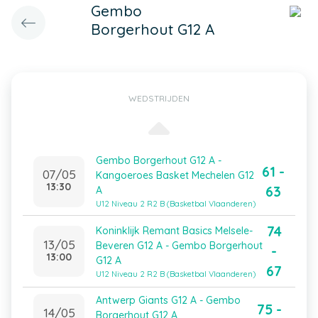
Gembo
Borgerhout G12 A
WEDSTRIJDEN
Gembo Borgerhout G12 A -
61 -
07/05
Kangoeroes Basket Mechelen G12
13:30
63
A
U12 Niveau 2 R2 B (Basketbal Vlaanderen)
74
Koninklijk Remant Basics Melsele-
13/05
Beveren G12 A - Gembo Borgerhout
-
13:00
G12 A
67
U12 Niveau 2 R2 B (Basketbal Vlaanderen)
Antwerp Giants G12 A - Gembo
75 -
14/05
Borgerhout G12 A