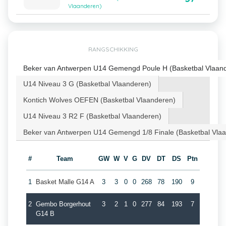
Vlaanderen)
RANGSCHIKKING
Beker van Antwerpen U14 Gemengd Poule H (Basketbal Vlaan
U14 Niveau 3 G (Basketbal Vlaanderen)
Kontich Wolves OEFEN (Basketbal Vlaanderen)
U14 Niveau 3 R2 F (Basketbal Vlaanderen)
Beker van Antwerpen U14 Gemengd 1/8 Finale (Basketbal Vla
#
Team
GW
W
V
G
DV
DT
DS
Ptn
1
Basket Malle G14 A
3
3
0
0
268
78
190
9
2
Gembo Borgerhout
3
2
1
0
277
84
193
7
G14 B