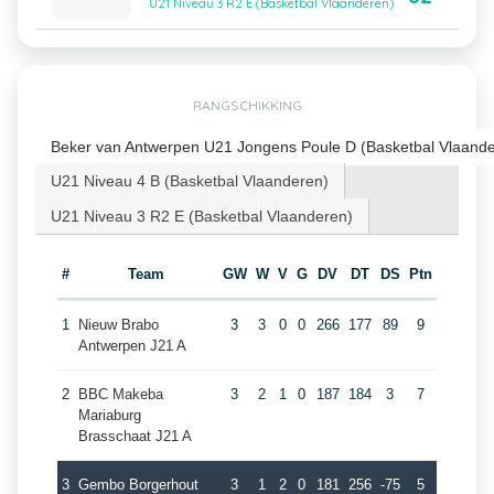
U21 Niveau 3 R2 E (Basketbal Vlaanderen)
RANGSCHIKKING
Beker van Antwerpen U21 Jongens Poule D (Basketbal Vlaand
U21 Niveau 4 B (Basketbal Vlaanderen)
U21 Niveau 3 R2 E (Basketbal Vlaanderen)
#
Team
GW
W
V
G
DV
DT
DS
Ptn
1
Nieuw Brabo
3
3
0
0
266
177
89
9
Antwerpen J21 A
2
BBC Makeba
3
2
1
0
187
184
3
7
Mariaburg
Brasschaat J21 A
3
Gembo Borgerhout
3
1
2
0
181
256
-75
5