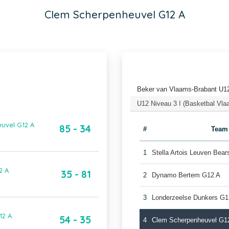
Clem Scherpenheuvel G12 A
Beker van Vlaams-Brabant U1
U12 Niveau 3 I (Basketbal Vla
uvel G12 A
85 - 34
#
Team
1
Stella Artois Leuven Bea
2 A
35 - 81
2
Dynamo Bertem G12 A
3
Londerzeelse Dunkers G1
12 A
54 - 35
4
Clem Scherpenheuvel G1