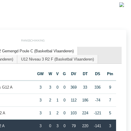
RANGSCHIKKING
2 Gemengd Poule C (Basketbal Vlaanderen)
anderen)
U12 Niveau 3 R2 F (Basketbal Vlaanderen)
GW
W
V
G
DV
DT
DS
Ptn
rs G12 A
3
3
0
0
369
33
336
9
3
2
1
0
112
186
-74
7
2 A
3
1
2
0
103
224
-121
5
2 A
3
0
3
0
79
220
-141
3