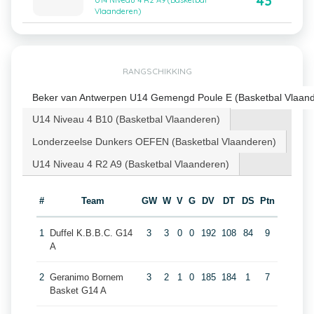
43
U14 Niveau 4 R2 A9 (Basketbal
Vlaanderen)
RANGSCHIKKING
Beker van Antwerpen U14 Gemengd Poule E (Basketbal Vlaan
U14 Niveau 4 B10 (Basketbal Vlaanderen)
Londerzeelse Dunkers OEFEN (Basketbal Vlaanderen)
U14 Niveau 4 R2 A9 (Basketbal Vlaanderen)
#
Team
GW
W
V
G
DV
DT
DS
Ptn
1
Duffel K.B.B.C. G14
3
3
0
0
192
108
84
9
A
2
Geranimo Bornem
3
2
1
0
185
184
1
7
Basket G14 A