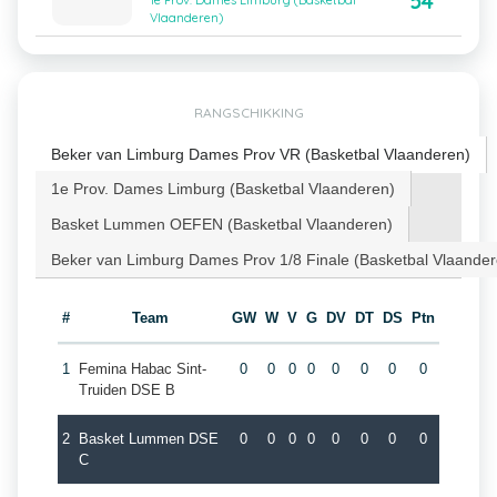
54
1e Prov. Dames Limburg (Basketbal
Vlaanderen)
RANGSCHIKKING
Beker van Limburg Dames Prov VR (Basketbal Vlaanderen)
1e Prov. Dames Limburg (Basketbal Vlaanderen)
Basket Lummen OEFEN (Basketbal Vlaanderen)
Beker van Limburg Dames Prov 1/8 Finale (Basketbal Vlaander
#
Team
GW
W
V
G
DV
DT
DS
Ptn
1
Femina Habac Sint-
0
0
0
0
0
0
0
0
Truiden DSE B
2
Basket Lummen DSE
0
0
0
0
0
0
0
0
C