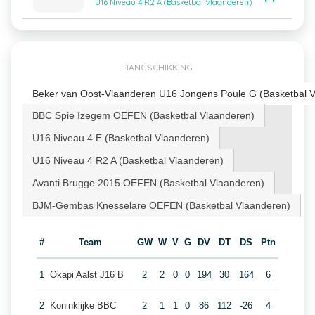
U16 Niveau 4 R2 A (Basketbal Vlaanderen)
RANGSCHIKKING
Beker van Oost-Vlaanderen U16 Jongens Poule G (Basketbal 
BBC Spie Izegem OEFEN (Basketbal Vlaanderen)
U16 Niveau 4 E (Basketbal Vlaanderen)
U16 Niveau 4 R2 A (Basketbal Vlaanderen)
Avanti Brugge 2015 OEFEN (Basketbal Vlaanderen)
BJM-Gembas Knesselare OEFEN (Basketbal Vlaanderen)
#
Team
GW
W
V
G
DV
DT
DS
Ptn
1
Okapi Aalst J16 B
2
2
0
0
194
30
164
6
2
Koninklijke BBC
2
1
1
0
86
112
-26
4