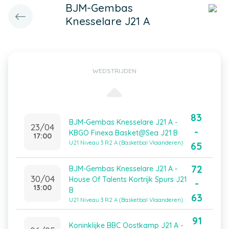
BJM-Gembas
Knesselare J21 A
WEDSTRIJDEN
83
BJM-Gembas Knesselare J21 A -
23/04
-
KBGO Finexa Basket@Sea J21 B
17:00
U21 Niveau 3 R2 A (Basketbal Vlaanderen)
65
72
BJM-Gembas Knesselare J21 A -
30/04
House Of Talents Kortrijk Spurs J21
-
13:00
B
63
U21 Niveau 3 R2 A (Basketbal Vlaanderen)
91
Koninklijke BBC Oostkamp J21 A -