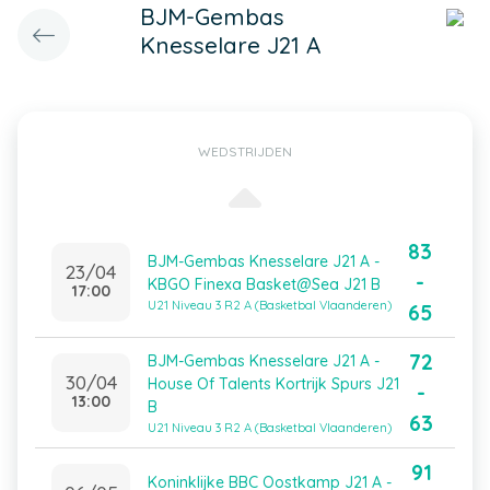
BJM-Gembas
Knesselare J21 A
WEDSTRIJDEN
83
BJM-Gembas Knesselare J21 A -
23/04
-
KBGO Finexa Basket@Sea J21 B
17:00
U21 Niveau 3 R2 A (Basketbal Vlaanderen)
65
72
BJM-Gembas Knesselare J21 A -
30/04
House Of Talents Kortrijk Spurs J21
-
13:00
B
63
U21 Niveau 3 R2 A (Basketbal Vlaanderen)
91
Koninklijke BBC Oostkamp J21 A -