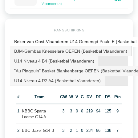
Vlaanderen)
RANGSCHIKKING
Beker van Oost-Vlaanderen U14 Gemengd Poule E (Basketbal 
BJM-Gembas Knesselare OEFEN (Basketbal Vlaanderen)
U14 Niveau 4 B4 (Basketbal Vlaanderen)
"Au Pingouin" Basket Blankenberge OEFEN (Basketbal Vlaand
U14 Niveau 4 R2 A4 (Basketbal Vlaanderen)
#
Team
GW
W
V
G
DV
DT
DS
Ptn
1
KBBC Sparta
3
3
0
0
219
94
125
9
Laarne G14 A
2
BBC Bazel G14 B
3
2
1
0
234
96
138
7