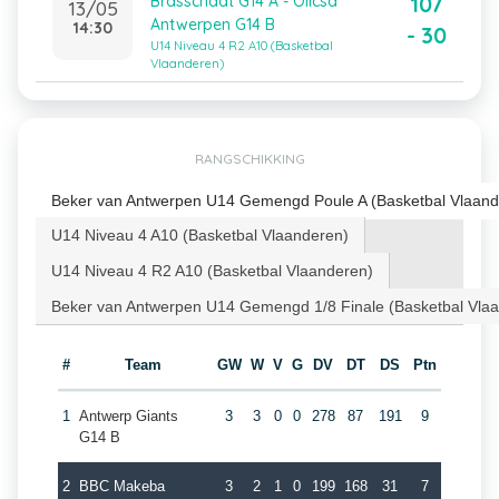
107
Brasschaat G14 A - Olicsa
13/05
Antwerpen G14 B
14:30
- 30
U14 Niveau 4 R2 A10 (Basketbal
Vlaanderen)
RANGSCHIKKING
Beker van Antwerpen U14 Gemengd Poule A (Basketbal Vlaand
U14 Niveau 4 A10 (Basketbal Vlaanderen)
U14 Niveau 4 R2 A10 (Basketbal Vlaanderen)
Beker van Antwerpen U14 Gemengd 1/8 Finale (Basketbal Vla
#
Team
GW
W
V
G
DV
DT
DS
Ptn
1
Antwerp Giants
3
3
0
0
278
87
191
9
G14 B
2
BBC Makeba
3
2
1
0
199
168
31
7