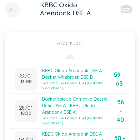
KBBC Okido
Arendonk DSE A
WEDSTRIJDEN
KBBC Okido Arendonk DSE A -
59 -
22/01
Basket Willebroek DSE B
13:00
63
2e Landelijke Dames B Gr1 (Basketbal
Vlaanderen)
Basketbalclub Campinia Dessel-
56
Retie DSE A - KBBC Okido
28/01
-
Arendonk DSE A
18:30
40
2e Landelijke Dames B Gr1 (Basketbal
Vlaanderen)
KBBC Okido Arendonk DSE A -
50 -
04/02