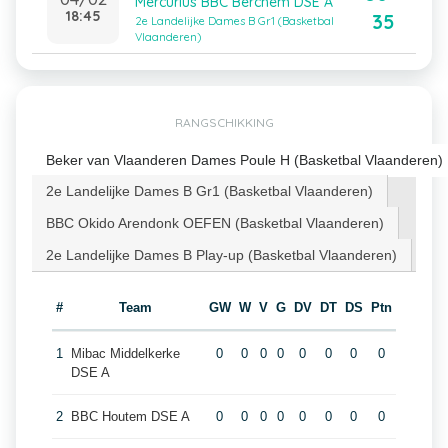
Mercurius BBC Berchem DSE A
18:45
35
2e Landelijke Dames B Gr1 (Basketbal
Vlaanderen)
RANGSCHIKKING
Beker van Vlaanderen Dames Poule H (Basketbal Vlaanderen)
2e Landelijke Dames B Gr1 (Basketbal Vlaanderen)
BBC Okido Arendonk OEFEN (Basketbal Vlaanderen)
2e Landelijke Dames B Play-up (Basketbal Vlaanderen)
#
Team
GW
W
V
G
DV
DT
DS
Ptn
1
Mibac Middelkerke
0
0
0
0
0
0
0
0
DSE A
2
BBC Houtem DSE A
0
0
0
0
0
0
0
0